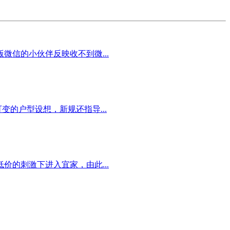
信的小伙伴反映收不到微...
的户型设想，新规还指导...
的刺激下进入宜家，由此...