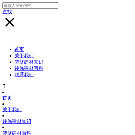
查找
首页
关于我们
装修建材知识
装修建材百科
联系我们

首页
关于我们
装修建材知识
装修建材百科